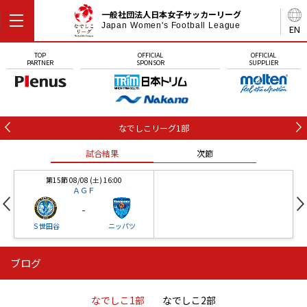
一般社団法人日本女子サッカーリーグ
Japan Women's Football League
EN
TOP
OFFICIAL
OFFICIAL
PARTNER
SPONSOR
SUPPLIER
なでしこリーグ1部
試合結果
次節
第15節 08/08 (土) 16:00
ＡＧＦ
-
Ｓ世田谷
ニッパツ
ブログ
第16節 09/05 (土) 15:00
第16節 09/05 (土) 15:00
試合結果
次節
ニッパツ
石人の星
-
-
なでしこ1部
なでしこ2部