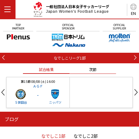
一般社団法人日本女子サッカーリーグ
Japan Women's Football League
EN
TOP
OFFICIAL
OFFICIAL
PARTNER
SPONSOR
SUPPLIER
なでしこリーグ1部
試合結果
次節
第15節 08/08 (土) 16:00
ＡＧＦ
-
Ｓ世田谷
ニッパツ
ブログ
第16節 09/05 (土) 15:00
第16節 09/05 (土) 15:00
試合結果
次節
ニッパツ
石人の星
-
-
なでしこ1部
なでしこ2部