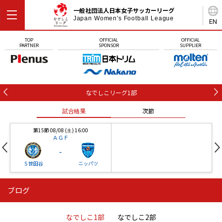
一般社団法人日本女子サッカーリーグ
Japan Women's Football League
EN
TOP
OFFICIAL
OFFICIAL
PARTNER
SPONSOR
SUPPLIER
なでしこリーグ1部
試合結果
次節
第15節 08/08 (土) 16:00
ＡＧＦ
-
Ｓ世田谷
ニッパツ
ブログ
第16節 09/05 (土) 15:00
第16節 09/05 (土) 15:00
試合結果
次節
ニッパツ
石人の星
-
-
なでしこ1部
なでしこ2部