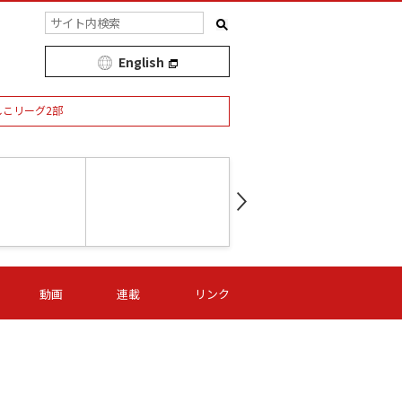
English
しこリーグ2部
第16節 09/05 (土) 15:00
第
ニッパツ
-
ニッパツ
名古屋
/06 (日) 15:00
第16節 09/06 (日) 15:00
第16節 09/05 (土) 15:00
第
動画
連載
リンク
オリプリ
津山
ニッパツ
-
-
-
Ｓ日体大
湯郷ベル
オルカ
ニッパツ
名古屋