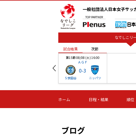
一般社団法人日本女子サッ
TOP
PARTNER
なでしこリー
試合結果
次節
00
第15節 08/08 (土) 16:00
ＡＧＦ
0
-
3
ベル
Ｓ世田谷
ニッパツ
試合結果
次節
00
第16節 09/06 (日) 15:00
第16節 09/05 (土) 15:00
第16節 09/05 (
ホーム
日程・結果
順位
津山
ニッパツ
石人の
-
-
-
体大
湯郷ベル
オルカ
ニッパツ
名古屋
静岡
ブログ