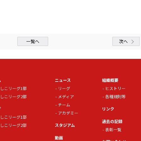
一覧へ
次へ
ム
ニュース
組織概要
しこリーグ1部
リーグ
ヒストリー
しこリーグ2部
メディア
各種規則等
チーム
グ
リンク
アカデミー
しこリーグ1部
過去の記録
しこリーグ2部
スタジアム
表彰一覧
動画