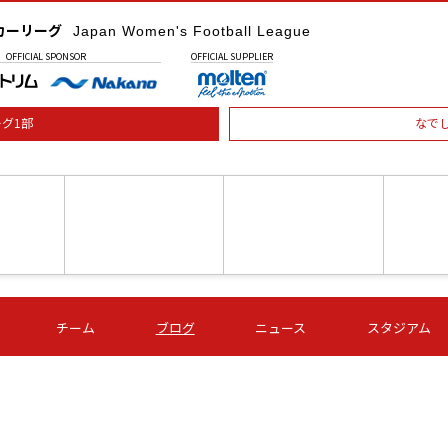
カーリーグ
Japan Women's Football League
OFFICIAL
SPONSOR
OFFICIAL
SUPPLIER
グ1部
なで
土) 15:00
第16節 09/05 (土) 16:00
第16節 09/05 (土) 17:00
第16節 09
チーム
ブログ
ニュース
スタジアム
星
ＡＧＦ
いちご
-
-
愛媛Ｌ
Ｓ世田谷
伊賀ＦＣ
ヴィアマ
Ａハリマ
Ｖ市原Ｌ