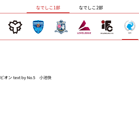
なでしこ1部
なでしこ2部
ビオン
text by No.5 小池快
、