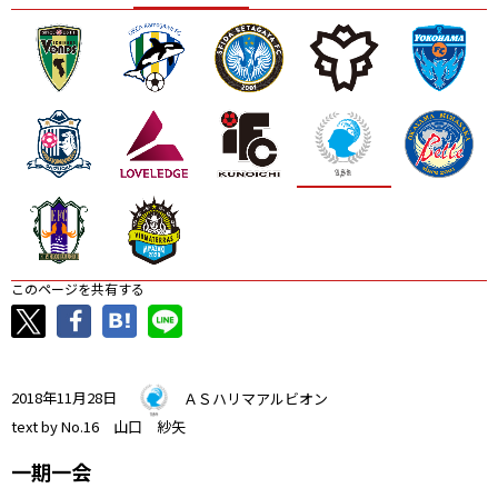
ニッパツ
名古屋
静岡
愛媛Ｌ
このページを共有する
2018年11月28日
ＡＳハリマアルビオン
text by No.16 山口 紗矢
一期一会