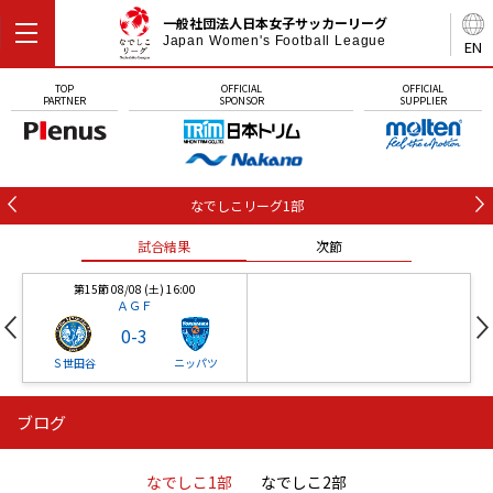
一般社団法人日本女子サッカーリーグ
Japan Women's Football League
EN
TOP
OFFICIAL
OFFICIAL
PARTNER
SPONSOR
SUPPLIER
なでしこリーグ1部
試合結果
次節
第15節 08/08 (土) 16:00
ＡＧＦ
0
-
3
Ｓ世田谷
ニッパツ
ブログ
第16節 09/05 (土) 15:00
第16節 09/05 (土) 15:00
試合結果
次節
ニッパツ
石人の星
-
-
なでしこ1部
なでしこ2部