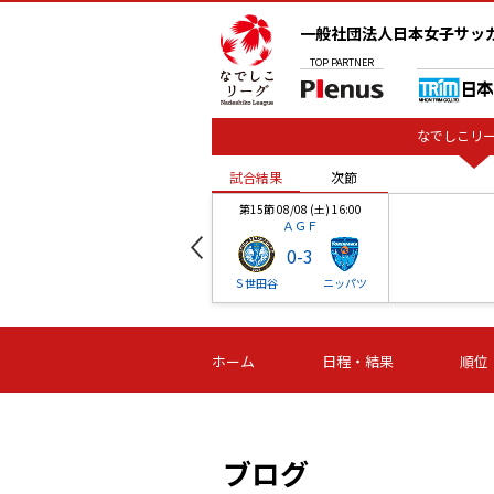
一般社団法人日本女子サッ
TOP
PARTNER
なでしこリー
試合結果
次節
00
第15節 08/08 (土) 16:00
ＡＧＦ
0
-
3
ベル
Ｓ世田谷
ニッパツ
試合結果
次節
00
第16節 09/06 (日) 15:00
第16節 09/05 (土) 15:00
第16節 09/05 (
ホーム
日程・結果
順位
津山
ニッパツ
石人の
-
-
-
体大
湯郷ベル
オルカ
ニッパツ
名古屋
静岡
ブログ