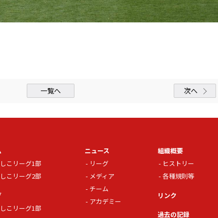
一覧へ
次へ
ム
ニュース
組織概要
しこリーグ1部
リーグ
ヒストリー
しこリーグ2部
メディア
各種規則等
チーム
グ
リンク
アカデミー
しこリーグ1部
過去の記録