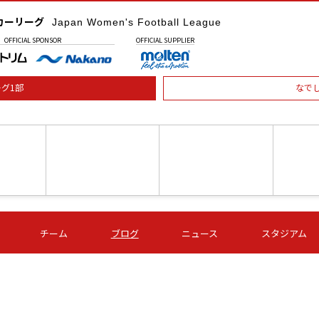
カーリーグ
Japan Women's Football League
OFFICIAL
SPONSOR
OFFICIAL
SUPPLIER
グ1部
なで
土) 15:00
第16節 09/05 (土) 16:00
第16節 09/05 (土) 17:00
第16節 09
チーム
ブログ
ニュース
スタジアム
星
ＡＧＦ
いちご
-
-
愛媛Ｌ
Ｓ世田谷
伊賀ＦＣ
ヴィアマ
Ａハリマ
Ｖ市原Ｌ