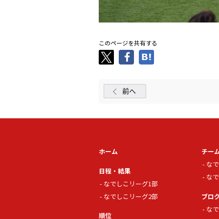
このページを共有する
前へ
ホーム
チー
なで
日程・結果
なで
なでしこリーグ1部
なでしこリーグ2部
ブロ
なで
順位