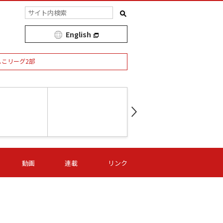
English
しこリーグ2部
第16節 09/05 (土) 15:00
第
ニッパツ
-
ニッパツ
名古屋
/06 (日) 15:00
第16節 09/06 (日) 15:00
第16節 09/05 (土) 15:00
第
動画
連載
リンク
オリプリ
津山
ニッパツ
-
-
-
Ｓ日体大
湯郷ベル
オルカ
ニッパツ
名古屋