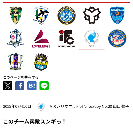
ニッパツ
名古屋
静岡
愛媛Ｌ
このページを共有する
2025年07月16日
ＡＳハリマアルビオン
text by No.20 山口 歌子
このチーム素敵スンギっ！