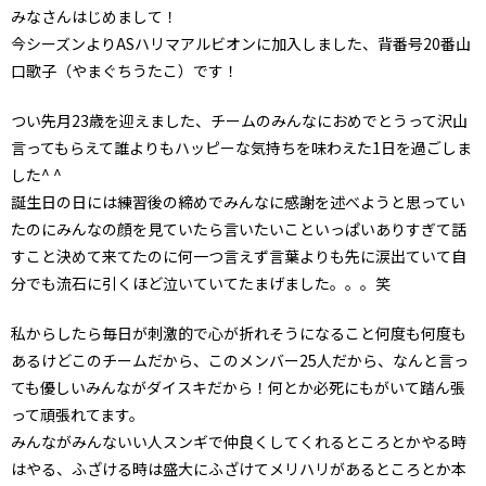
みなさんはじめまして！
今シーズンよりASハリマアルビオンに加入しました、背番号20番山
口歌子（やまぐちうたこ）です！
つい先月23歳を迎えました、チームのみんなにおめでとうって沢山
言ってもらえて誰よりもハッピーな気持ちを味わえた1日を過ごしま
した^ ^
誕生日の日には練習後の締めでみんなに感謝を述べようと思ってい
たのにみんなの顔を見ていたら言いたいこといっぱいありすぎて話
すこと決めて来てたのに何一つ言えず言葉よりも先に涙出ていて自
分でも流石に引くほど泣いていてたまげました。。。笑
私からしたら毎日が刺激的で心が折れそうになること何度も何度も
あるけどこのチームだから、このメンバー25人だから、なんと言っ
ても優しいみんながダイスキだから！何とか必死にもがいて踏ん張
って頑張れてます。
みんながみんないい人スンギで仲良くしてくれるところとかやる時
はやる、ふざける時は盛大にふざけてメリハリがあるところとか本