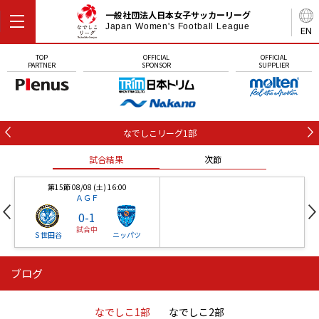
一般社団法人日本女子サッカーリーグ
Japan Women's Football League
EN
TOP
OFFICIAL
OFFICIAL
PARTNER
SPONSOR
SUPPLIER
なでしこリーグ1部
試合結果
次節
第15節 08/08 (土) 16:00
ＡＧＦ
0
-
1
試合中
Ｓ世田谷
ニッパツ
ブログ
第16節 09/05 (土) 15:00
第16節 09/05 (土) 15:00
試合結果
次節
ニッパツ
石人の星
-
-
なでしこ1部
なでしこ2部