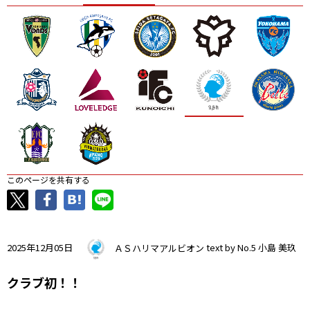
ニッパツ
名古屋
静岡
愛媛Ｌ
このページを共有する
2025年12月05日
ＡＳハリマアルビオン
text by No.5 小島 美玖
クラブ初！！