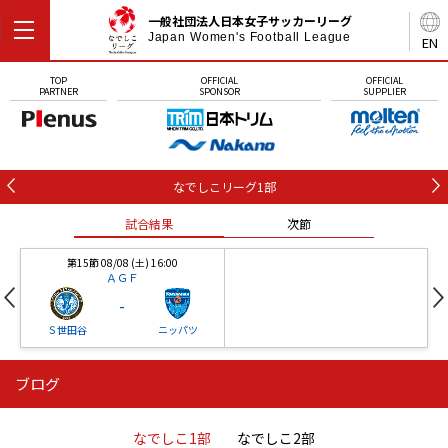
一般社団法人日本女子サッカーリーグ
Japan Women's Football League
EN
TOP
OFFICIAL
OFFICIAL
PARTNER
SPONSOR
SUPPLIER
なでしこリーグ1部
試合結果
次節
第15節 08/08 (土) 16:00
ＡＧＦ
-
Ｓ世田谷
ニッパツ
ブログ
第16節 09/05 (土) 15:00
第16節 09/05 (土) 15:00
試合結果
次節
ニッパツ
石人の星
-
-
なでしこ1部
なでしこ2部