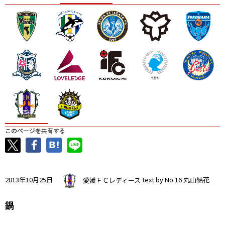
ニッパツ
名古屋
静岡
愛媛Ｌ
このページを共有する
2013年10月25日
愛媛ＦＣレディース
text by No.16 丸山結花
鍋