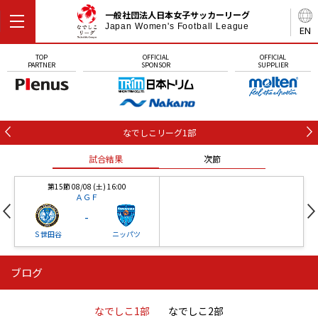
一般社団法人日本女子サッカーリーグ
Japan Women's Football League
EN
TOP
OFFICIAL
OFFICIAL
PARTNER
SPONSOR
SUPPLIER
なでしこリーグ1部
試合結果
次節
第15節 08/08 (土) 16:00
ＡＧＦ
-
Ｓ世田谷
ニッパツ
ブログ
第16節 09/05 (土) 15:00
第16節 09/05 (土) 15:00
試合結果
次節
ニッパツ
石人の星
-
-
なでしこ1部
なでしこ2部