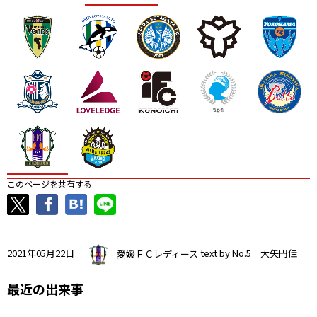
ニッパツ
名古屋
静岡
愛媛Ｌ
このページを共有する
2021年05月22日
愛媛ＦＣレディース
text by No.5 大矢円佳
最近の出来事