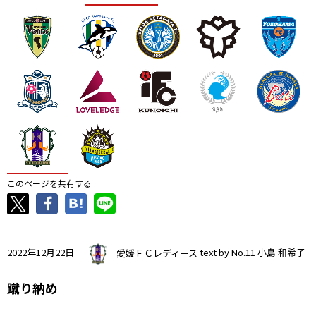
ニッパツ
名古屋
静岡
愛媛Ｌ
このページを共有する
2022年12月22日
愛媛ＦＣレディース
text by No.11 小島 和希子
蹴り納め