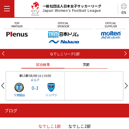
一般社団法人日本女子サッカーリーグ
Japan Women's Football League
EN
TOP
OFFICIAL
OFFICIAL
PARTNER
SPONSOR
SUPPLIER
なでしこリーグ1部
試合結果
次節
第15節 08/08 (土) 16:00
ＡＧＦ
0
-
3
Ｓ世田谷
ニッパツ
ブログ
第16節 09/05 (土) 15:00
第16節 09/05 (土) 15:00
試合結果
次節
ニッパツ
石人の星
-
-
なでしこ1部
なでしこ2部