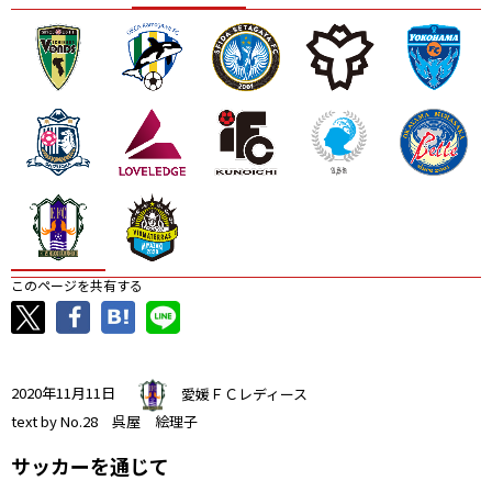
ニッパツ
名古屋
静岡
愛媛Ｌ
このページを共有する
2020年11月11日
愛媛ＦＣレディース
text by No.28 呉屋 絵理子
サッカーを通じて