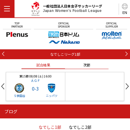
一般社団法人日本女子サッカーリーグ
Japan Women's Football League
EN
TOP
OFFICIAL
OFFICIAL
PARTNER
SPONSOR
SUPPLIER
なでしこリーグ1部
試合結果
次節
第15節 08/08 (土) 16:00
ＡＧＦ
0
-
3
Ｓ世田谷
ニッパツ
ブログ
第16節 09/05 (土) 15:00
第16節 09/05 (土) 15:00
試合結果
次節
ニッパツ
石人の星
-
-
なでしこ1部
なでしこ2部