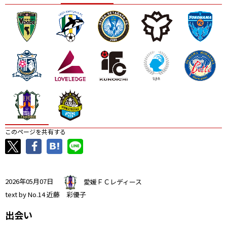
ニッパツ
名古屋
静岡
愛媛Ｌ
このページを共有する
2026年05月07日
愛媛ＦＣレディース
text by No.14 近藤 彩優子
出会い