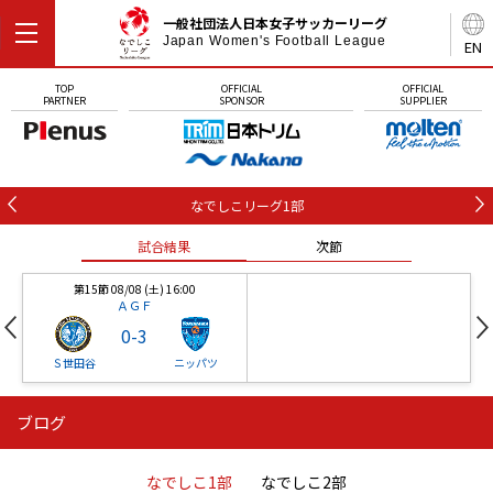
一般社団法人日本女子サッカーリーグ
Japan Women's Football League
EN
TOP
OFFICIAL
OFFICIAL
PARTNER
SPONSOR
SUPPLIER
なでしこリーグ1部
試合結果
次節
第15節 08/08 (土) 16:00
ＡＧＦ
0
-
3
Ｓ世田谷
ニッパツ
ブログ
第16節 09/05 (土) 15:00
第16節 09/05 (土) 15:00
試合結果
次節
ニッパツ
石人の星
-
-
なでしこ1部
なでしこ2部