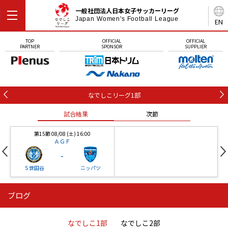
一般社団法人日本女子サッカーリーグ
Japan Women's Football League
EN
TOP
OFFICIAL
OFFICIAL
PARTNER
SPONSOR
SUPPLIER
なでしこリーグ1部
試合結果
次節
第15節 08/08 (土) 16:00
ＡＧＦ
-
Ｓ世田谷
ニッパツ
ブログ
第16節 09/05 (土) 15:00
第16節 09/05 (土) 15:00
試合結果
次節
ニッパツ
石人の星
-
-
なでしこ1部
なでしこ2部