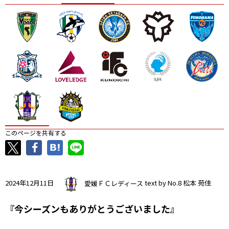
ニッパツ
名古屋
静岡
愛媛Ｌ
このページを共有する
2024年12月11日
愛媛ＦＣレディース
text by No.8 松本 苑佳
『今シーズンもありがとうございました』