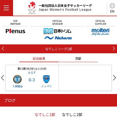
一般社団法人日本女子サッカーリーグ
Japan Women's Football League
EN
TOP
OFFICIAL
OFFICIAL
PARTNER
SPONSOR
SUPPLIER
なでしこリーグ1部
試合結果
次節
第15節 08/08 (土) 16:00
ＡＧＦ
0
-
3
Ｓ世田谷
ニッパツ
ブログ
第16節 09/05 (土) 15:00
第16節 09/05 (土) 15:00
試合結果
次節
ニッパツ
石人の星
-
-
なでしこ1部
なでしこ2部