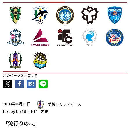
ニッパツ
名古屋
静岡
愛媛Ｌ
このページを共有する
2016年06月17日
愛媛ＦＣレディース
text by No.16 小野 未侑
「流行りの...」