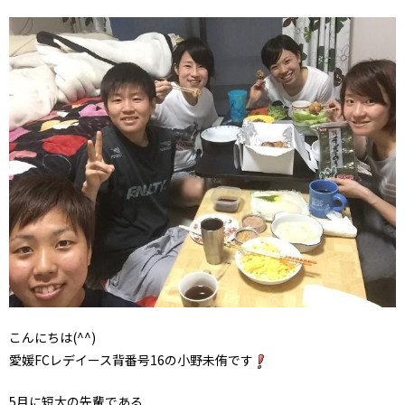
こんにちは(^^)
愛媛FCレデイース背番号16の小野未侑です
5月に短大の先輩である