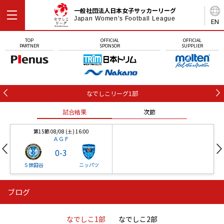
一般社団法人日本女子サッカーリーグ
Japan Women's Football League
EN
TOP
OFFICIAL
OFFICIAL
PARTNER
SPONSOR
SUPPLIER
なでしこリーグ1部
試合結果
次節
第15節 08/08 (土) 16:00
ＡＧＦ
0
-
3
Ｓ世田谷
ニッパツ
ブログ
第16節 09/05 (土) 15:00
第16節 09/05 (土) 15:00
試合結果
次節
ニッパツ
石人の星
-
-
なでしこ1部
なでしこ2部