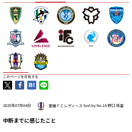
ニッパツ
名古屋
静岡
愛媛Ｌ
このページを共有する
2025年07月04日
愛媛ＦＣレディース
text by No.16 野口 珠里
中断までに感じたこと