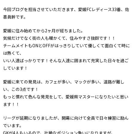
今回ブログを担当させていただきます、愛媛FCレディース33番、佐
喜眞幹です。
愛媛に住み始めてから2ヶ月が経ちました。
気候だけでなく街の人も暖かくて、住みやすさ抜群です！！
チームメイトもONとOFFがはっきりしていて優しくて面白くて時に
は熱くて、
いい人達ばっかりです！そんな人達に囲まれて充実した日々を過ご
しています！
愛媛に来ての発見は、カフェが多い、マックが多い、道路が難し
い、この3点です！
もっと慣れて色んな発見をして、愛媛県マスターになりたいと思い
ます！！
リーグが延期になりましたが、開幕に向けて全員で日々練習に励ん
でいます。
GKが4人もいるので、壮絶なポジション争いになりますが、