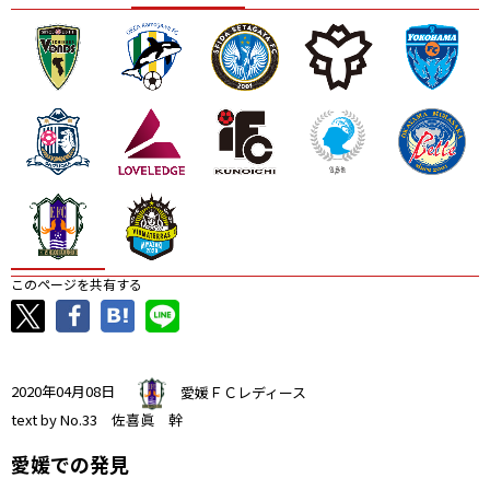
ニッパツ
名古屋
静岡
愛媛Ｌ
このページを共有する
2020年04月08日
愛媛ＦＣレディース
text by No.33 佐喜眞 幹
愛媛での発見