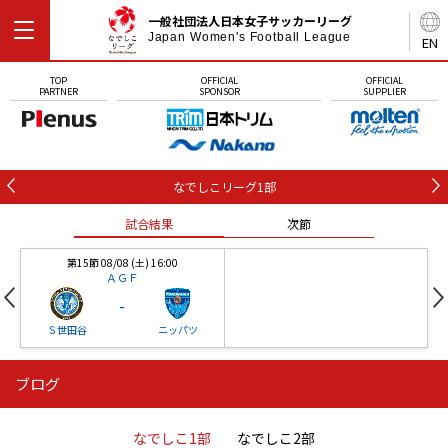
一般社団法人日本女子サッカーリーグ
Japan Women's Football League
EN
TOP
OFFICIAL
OFFICIAL
PARTNER
SPONSOR
SUPPLIER
なでしこリーグ1部
試合結果
次節
第15節 08/08 (土) 16:00
ＡＧＦ
-
Ｓ世田谷
ニッパツ
ブログ
第16節 09/05 (土) 15:00
第16節 09/05 (土) 15:00
試合結果
次節
ニッパツ
石人の星
-
-
なでしこ1部
なでしこ2部