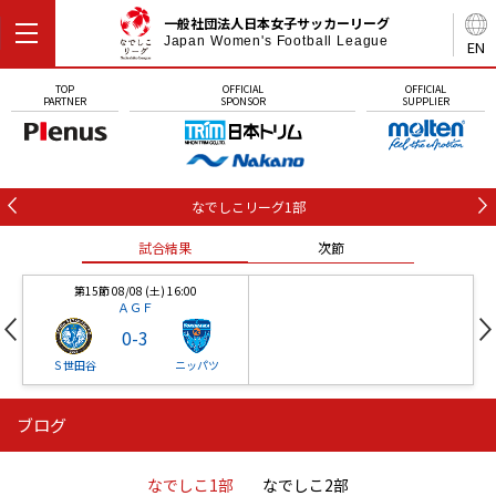
一般社団法人日本女子サッカーリーグ
Japan Women's Football League
EN
TOP
OFFICIAL
OFFICIAL
PARTNER
SPONSOR
SUPPLIER
なでしこリーグ1部
試合結果
次節
第15節 08/08 (土) 16:00
ＡＧＦ
0
-
3
Ｓ世田谷
ニッパツ
ブログ
第16節 09/05 (土) 15:00
第16節 09/05 (土) 15:00
試合結果
次節
ニッパツ
石人の星
-
-
なでしこ1部
なでしこ2部