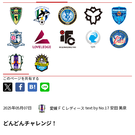
ニッパツ
名古屋
静岡
愛媛Ｌ
このページを共有する
2025年05月07日
愛媛ＦＣレディース
text by No.17 安田 美泉
どんどんチャレンジ！