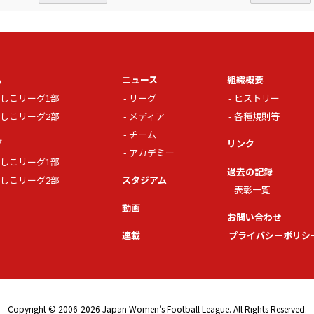
ム
ニュース
組織概要
しこリーグ1部
リーグ
ヒストリー
しこリーグ2部
メディア
各種規則等
チーム
グ
リンク
アカデミー
しこリーグ1部
過去の記録
しこリーグ2部
スタジアム
表彰一覧
動画
お問い合わせ
連載
プライバシーポリシ
Copyright © 2006-2026 Japan Women's Football League. All Rights Reserved.