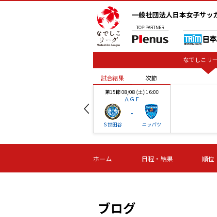
一般社団法人日本女子サッ
TOP
PARTNER
なでしこリー
試合結果
次節
00
第15節 08/08 (土) 16:00
ＡＧＦ
-
ベル
Ｓ世田谷
ニッパツ
試合結果
次節
00
第16節 09/06 (日) 15:00
第16節 09/05 (土) 15:00
第16節 09/05 (
ホーム
日程・結果
順位
津山
ニッパツ
石人の
-
-
-
体大
湯郷ベル
オルカ
ニッパツ
名古屋
静岡
ブログ