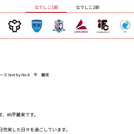
なでしこ1部
なでしこ2部
ース
text by No.6 平 麗実
、#6平麗実です。
毎日充実した日々を過ごしています。