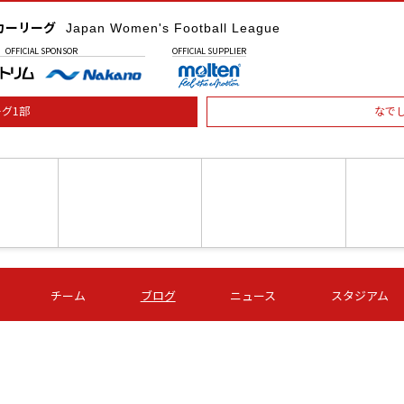
カーリーグ
Japan Women's Football League
OFFICIAL
SPONSOR
OFFICIAL
SUPPLIER
グ1部
なで
土) 15:00
第16節 09/05 (土) 16:00
第16節 09/05 (土) 17:00
第16節 09
チーム
ブログ
ニュース
スタジアム
星
ＡＧＦ
いちご
-
-
愛媛Ｌ
Ｓ世田谷
伊賀ＦＣ
ヴィアマ
Ａハリマ
Ｖ市原Ｌ