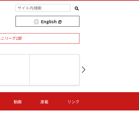
English
しこリーグ2部
第16節 09/05 (土) 15:00
第
ニッパツ
-
ニッパツ
名古屋
/06 (日) 15:00
第16節 09/06 (日) 15:00
第16節 09/05 (土) 15:00
第
動画
連載
リンク
オリプリ
津山
ニッパツ
-
-
-
Ｓ日体大
湯郷ベル
オルカ
ニッパツ
名古屋