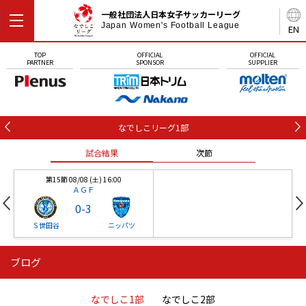
一般社団法人日本女子サッカーリーグ
Japan Women's Football League
EN
TOP
OFFICIAL
OFFICIAL
PARTNER
SPONSOR
SUPPLIER
なでしこリーグ1部
試合結果
次節
第15節 08/08 (土) 16:00
ＡＧＦ
0
-
3
Ｓ世田谷
ニッパツ
ブログ
第16節 09/05 (土) 15:00
第16節 09/05 (土) 15:00
試合結果
次節
ニッパツ
石人の星
-
-
なでしこ1部
なでしこ2部