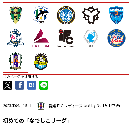
ニッパツ
名古屋
静岡
愛媛Ｌ
このページを共有する
2023年04月19日
愛媛ＦＣレディース
text by No.19 田中 萌
初めての「なでしこリーグ」