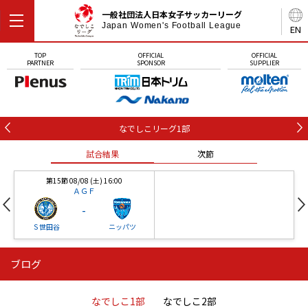
一般社団法人日本女子サッカーリーグ
Japan Women's Football League
EN
TOP
OFFICIAL
OFFICIAL
PARTNER
SPONSOR
SUPPLIER
なでしこリーグ1部
試合結果
次節
第15節 08/08 (土) 16:00
ＡＧＦ
-
Ｓ世田谷
ニッパツ
ブログ
第16節 09/05 (土) 15:00
第16節 09/05 (土) 15:00
試合結果
次節
ニッパツ
石人の星
-
-
なでしこ1部
なでしこ2部