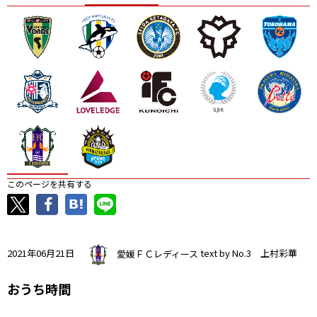
ニッパツ
名古屋
静岡
愛媛Ｌ
このページを共有する
2021年06月21日
愛媛ＦＣレディース
text by No.3 上村彩華
おうち時間