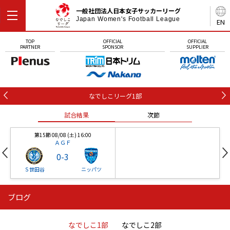
一般社団法人日本女子サッカーリーグ
Japan Women's Football League
EN
TOP
OFFICIAL
OFFICIAL
PARTNER
SPONSOR
SUPPLIER
なでしこリーグ1部
試合結果
次節
第15節 08/08 (土) 16:00
ＡＧＦ
0
-
3
Ｓ世田谷
ニッパツ
ブログ
第16節 09/05 (土) 15:00
第16節 09/05 (土) 15:00
試合結果
次節
ニッパツ
石人の星
-
-
なでしこ1部
なでしこ2部