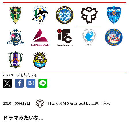
ニッパツ
名古屋
静岡
愛媛Ｌ
このページを共有する
2010年06月17日
日体大ＳＭＧ横浜
text by 上原 麻未
ドラマみたいな...