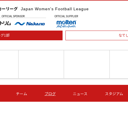
カーリーグ
Japan Women's Football League
OFFICIAL
SPONSOR
OFFICIAL
SUPPLIER
グ1部
なで
土) 15:00
第16節 09/05 (土) 16:00
第16節 09/05 (土) 17:00
第16節 09
チーム
ブログ
ニュース
スタジアム
星
ＡＧＦ
いちご
-
-
愛媛Ｌ
Ｓ世田谷
伊賀ＦＣ
ヴィアマ
Ａハリマ
Ｖ市原Ｌ