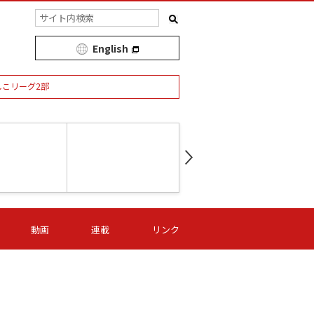
English
しこリーグ2部
第16節 09/05 (土) 15:00
第
ニッパツ
-
ニッパツ
名古屋
/06 (日) 15:00
第16節 09/06 (日) 15:00
第16節 09/05 (土) 15:00
第
動画
連載
リンク
オリプリ
津山
ニッパツ
-
-
-
Ｓ日体大
湯郷ベル
オルカ
ニッパツ
名古屋