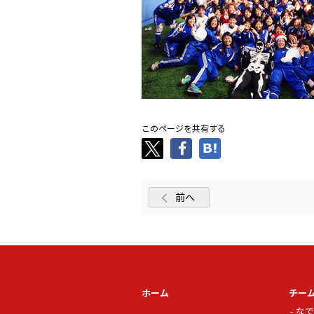
このページを共有する
前へ
ホーム
チー
なで