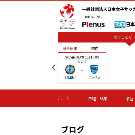
一般社団法人日本女子サッ
TOP
PARTNER
なでしこリー
試合結果
次節
00
第15節 08/08 (土) 16:00
ＡＧＦ
-
ベル
Ｓ世田谷
ニッパツ
試合結果
次節
00
第16節 09/06 (日) 15:00
第16節 09/05 (土) 15:00
第16節 09/05 (
ホーム
日程・結果
順位
津山
ニッパツ
石人の
-
-
-
体大
湯郷ベル
オルカ
ニッパツ
名古屋
静岡
ブログ