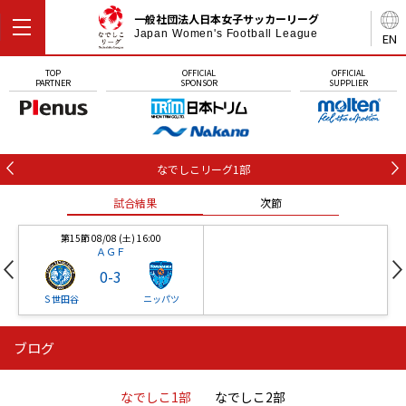
一般社団法人日本女子サッカーリーグ
Japan Women's Football League
EN
TOP
OFFICIAL
OFFICIAL
PARTNER
SPONSOR
SUPPLIER
なでしこリーグ1部
試合結果
次節
第15節 08/08 (土) 16:00
ＡＧＦ
0
-
3
Ｓ世田谷
ニッパツ
ブログ
第16節 09/05 (土) 15:00
第16節 09/05 (土) 15:00
試合結果
次節
ニッパツ
石人の星
-
-
なでしこ1部
なでしこ2部