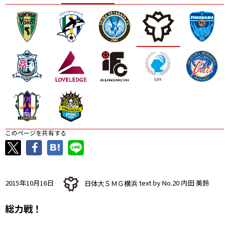
ニッパツ
名古屋
静岡
愛媛Ｌ
このページを共有する
2015年10月16日
日体大ＳＭＧ横浜
text by No.20 内田 美鈴
総力戦！