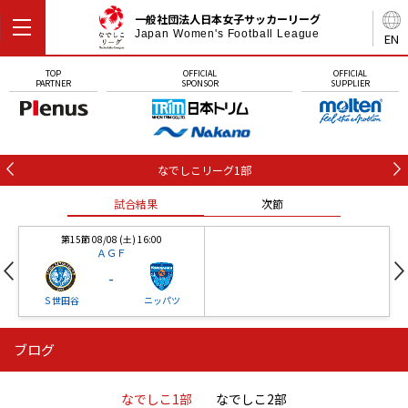
一般社団法人日本女子サッカーリーグ
Japan Women's Football League
EN
TOP
OFFICIAL
OFFICIAL
PARTNER
SPONSOR
SUPPLIER
なでしこリーグ1部
試合結果
次節
第15節 08/08 (土) 16:00
ＡＧＦ
-
Ｓ世田谷
ニッパツ
ブログ
第16節 09/05 (土) 15:00
第16節 09/05 (土) 15:00
試合結果
次節
ニッパツ
石人の星
-
-
なでしこ1部
なでしこ2部