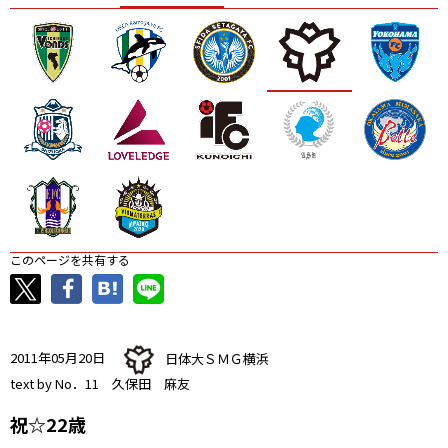
ニッパツ
名古屋
静岡
愛媛Ｌ
このページを共有する
2011年05月20日
日体大ＳＭＧ横浜
text by No．11 久保田 麻友
祝☆22歳