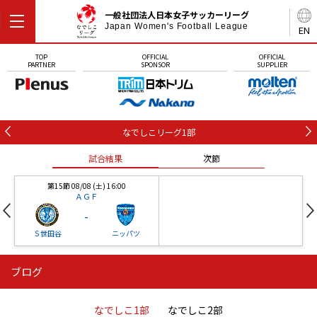
一般社団法人日本女子サッカーリーグ
Japan Women's Football League
EN
TOP
OFFICIAL
OFFICIAL
PARTNER
SPONSOR
SUPPLIER
なでしこリーグ1部
試合結果
次節
第15節 08/08 (土) 16:00
ＡＧＦ
-
Ｓ世田谷
ニッパツ
ブログ
第16節 09/05 (土) 15:00
第16節 09/05 (土) 15:00
試合結果
次節
ニッパツ
石人の星
-
-
なでしこ1部
なでしこ2部