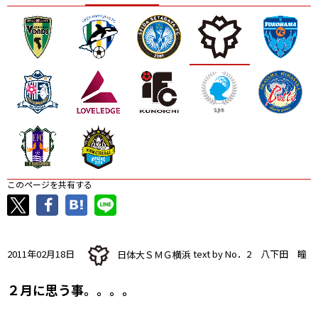
ニッパツ
名古屋
静岡
愛媛Ｌ
このページを共有する
2011年02月18日
日体大ＳＭＧ横浜
text by No．2 八下田 瞳
２月に思う事。。。。