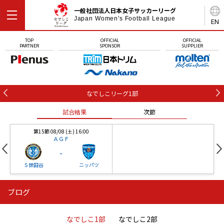
一般社団法人日本女子サッカーリーグ
Japan Women's Football League
EN
TOP
OFFICIAL
OFFICIAL
PARTNER
SPONSOR
SUPPLIER
なでしこリーグ1部
試合結果
次節
第15節 08/08 (土) 16:00
ＡＧＦ
-
Ｓ世田谷
ニッパツ
ブログ
第16節 09/05 (土) 15:00
第16節 09/05 (土) 15:00
試合結果
次節
ニッパツ
石人の星
-
-
なでしこ1部
なでしこ2部