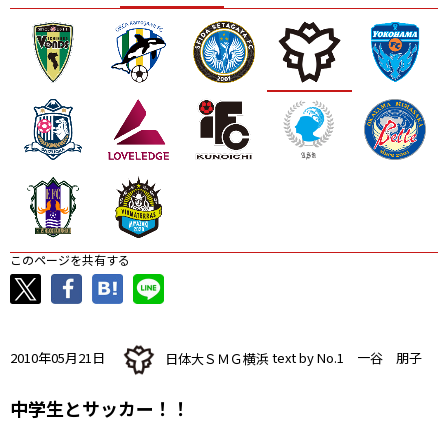
ニッパツ
名古屋
静岡
愛媛Ｌ
このページを共有する
2010年05月21日
日体大ＳＭＧ横浜
text by No.1 一谷 朋子
中学生とサッカー！！