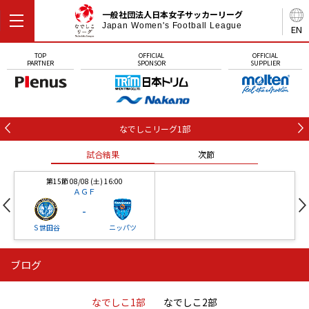
一般社団法人日本女子サッカーリーグ
Japan Women's Football League
EN
TOP
OFFICIAL
OFFICIAL
PARTNER
SPONSOR
SUPPLIER
なでしこリーグ1部
試合結果
次節
第15節 08/08 (土) 16:00
ＡＧＦ
-
Ｓ世田谷
ニッパツ
ブログ
第16節 09/05 (土) 15:00
第16節 09/05 (土) 15:00
試合結果
次節
ニッパツ
石人の星
-
-
なでしこ1部
なでしこ2部