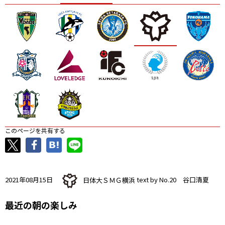
ニッパツ
名古屋
静岡
愛媛Ｌ
このページを共有する
2021年08月15日
日体大ＳＭＧ横浜
text by No.20 谷口清夏
最近の朝の楽しみ