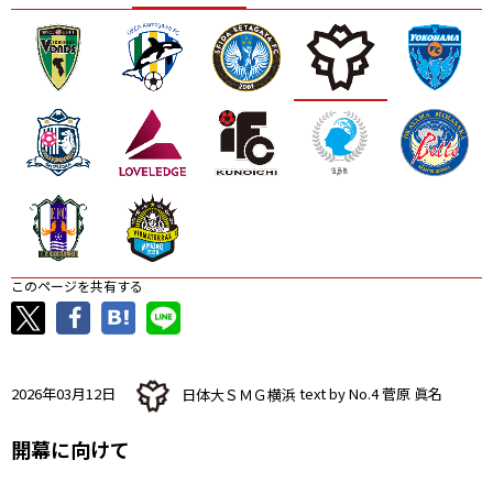
ニッパツ
名古屋
静岡
愛媛Ｌ
このページを共有する
2026年03月12日
日体大ＳＭＧ横浜
text by No.4 菅原 眞名
開幕に向けて