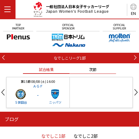
一般社団法人日本女子サッカーリーグ
Japan Women's Football League
EN
TOP
OFFICIAL
OFFICIAL
PARTNER
SPONSOR
SUPPLIER
なでしこリーグ1部
試合結果
次節
第15節 08/08 (土) 16:00
ＡＧＦ
-
Ｓ世田谷
ニッパツ
ブログ
第16節 09/05 (土) 15:00
第16節 09/05 (土) 15:00
試合結果
次節
ニッパツ
石人の星
-
-
なでしこ1部
なでしこ2部