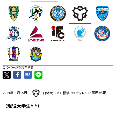
ニッパツ
名古屋
静岡
愛媛Ｌ
このページを共有する
2024年11月15日
日体大ＳＭＧ横浜
text by No.22 篠田 帆花
（現役大学生^ ^）