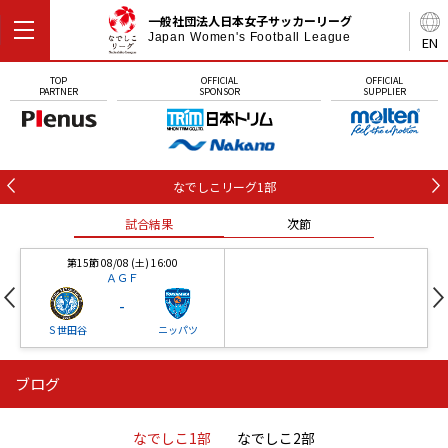
一般社団法人日本女子サッカーリーグ
Japan Women's Football League
EN
TOP
OFFICIAL
OFFICIAL
PARTNER
SPONSOR
SUPPLIER
なでしこリーグ1部
試合結果
次節
第15節 08/08 (土) 16:00
ＡＧＦ
-
Ｓ世田谷
ニッパツ
ブログ
第16節 09/05 (土) 15:00
第16節 09/05 (土) 15:00
試合結果
次節
ニッパツ
石人の星
-
-
なでしこ1部
なでしこ2部