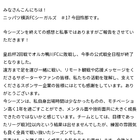
みなさんこんにちは！
ニッパツ横浜FCシーガルズ ＃17 今田怜那です。
今シーズンを終えての感想と私事ではありますがご報告をさせてい
ただきます！
皇后杯2回戦でオルカ鴨川FCに敗戦し、今季の公式戦全日程が終了
となりました。
遠方まで足を運び一緒に戦い、リモート観戦や応援メッセージをく
ださるサポーターやファンの皆様、私たちの活動を理解し、支えて
くださるスポンサー企業の皆様にはとても感謝をしています。あり
がとうございます。
今シーズンは、私自身出場時間は少なかったものの、モチベーショ
ン高く1年を過ごすことができ、メンタル面や技術面共に大きく成長
できたのではないかと感じています。チームとしては、目標であっ
たリーグ戦3位以内という結果は出せませんでしたが、練習の雰囲気
も良く全員で戦い抜いたシーズンでした。
来季はもっと強く逞しく成長した私たちをお見せします。今後とも