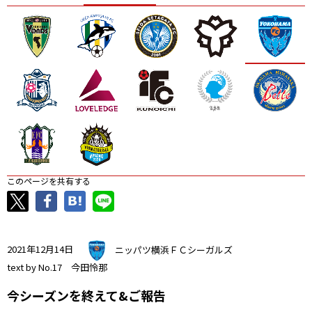
ニッパツ
名古屋
静岡
愛媛Ｌ
このページを共有する
2021年12月14日
ニッパツ横浜ＦＣシーガルズ
text by No.17 今田怜那
今シーズンを終えて&ご報告