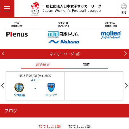
一般社団法人日本女子サッカーリーグ
Japan Women's Football League
EN
TOP
OFFICIAL
OFFICIAL
PARTNER
SPONSOR
SUPPLIER
なでしこリーグ1部
試合結果
次節
第15節 08/08 (土) 16:00
ＡＧＦ
-
Ｓ世田谷
ニッパツ
ブログ
第16節 09/05 (土) 15:00
第16節 09/05 (土) 15:00
試合結果
次節
ニッパツ
石人の星
-
-
なでしこ1部
なでしこ2部