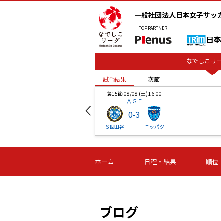
一般社団法人日本女子サッ
TOP
PARTNER
なでしこリー
試合結果
次節
00
第15節 08/08 (土) 16:00
ＡＧＦ
0
-
3
ベル
Ｓ世田谷
ニッパツ
試合結果
次節
00
第16節 09/06 (日) 15:00
第16節 09/05 (土) 15:00
第16節 09/05 (
ホーム
日程・結果
順位
津山
ニッパツ
石人の
-
-
-
体大
湯郷ベル
オルカ
ニッパツ
名古屋
静岡
ブログ