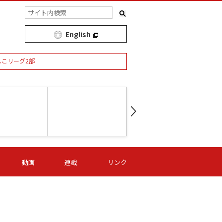
English
しこリーグ2部
第16節 09/05 (土) 15:00
第
ニッパツ
-
ニッパツ
名古屋
/06 (日) 15:00
第16節 09/06 (日) 15:00
第16節 09/05 (土) 15:00
第
動画
連載
リンク
オリプリ
津山
ニッパツ
-
-
-
Ｓ日体大
湯郷ベル
オルカ
ニッパツ
名古屋