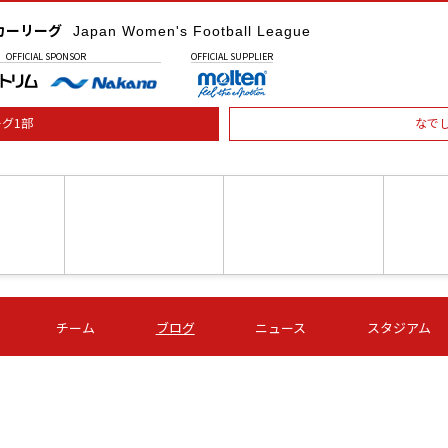
カーリーグ
Japan Women's Football League
OFFICIAL
SPONSOR
OFFICIAL
SUPPLIER
グ1部
なで
土) 15:00
第16節 09/05 (土) 16:00
第16節 09/05 (土) 17:00
第16節 09
チーム
ブログ
ニュース
スタジアム
星
ＡＧＦ
いちご
-
-
愛媛Ｌ
Ｓ世田谷
伊賀ＦＣ
ヴィアマ
Ａハリマ
Ｖ市原Ｌ