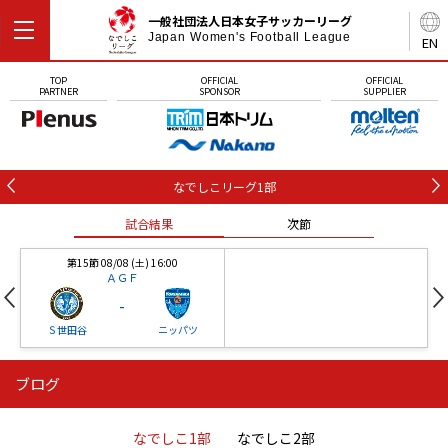
一般社団法人日本女子サッカーリーグ
Japan Women's Football League
EN
TOP
OFFICIAL
OFFICIAL
PARTNER
SPONSOR
SUPPLIER
なでしこリーグ1部
試合結果
次節
第15節 08/08 (土) 16:00
ＡＧＦ
-
Ｓ世田谷
ニッパツ
ブログ
第16節 09/05 (土) 15:00
第16節 09/05 (土) 15:00
試合結果
次節
ニッパツ
石人の星
-
-
なでしこ1部
なでしこ2部