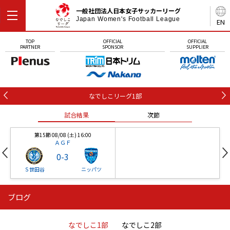
一般社団法人日本女子サッカーリーグ
Japan Women's Football League
EN
TOP
OFFICIAL
OFFICIAL
PARTNER
SPONSOR
SUPPLIER
なでしこリーグ1部
試合結果
次節
第15節 08/08 (土) 16:00
ＡＧＦ
0
-
3
Ｓ世田谷
ニッパツ
ブログ
第16節 09/05 (土) 15:00
第16節 09/05 (土) 15:00
試合結果
次節
ニッパツ
石人の星
-
-
なでしこ1部
なでしこ2部