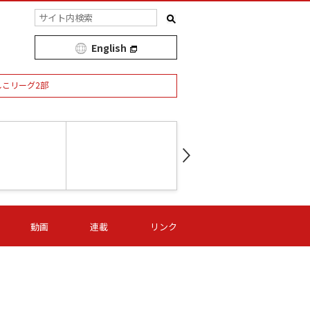
English
しこリーグ2部
第16節 09/05 (土) 15:00
第
ニッパツ
-
ニッパツ
名古屋
/06 (日) 15:00
第16節 09/06 (日) 15:00
第16節 09/05 (土) 15:00
第
動画
連載
リンク
オリプリ
津山
ニッパツ
-
-
-
Ｓ日体大
湯郷ベル
オルカ
ニッパツ
名古屋