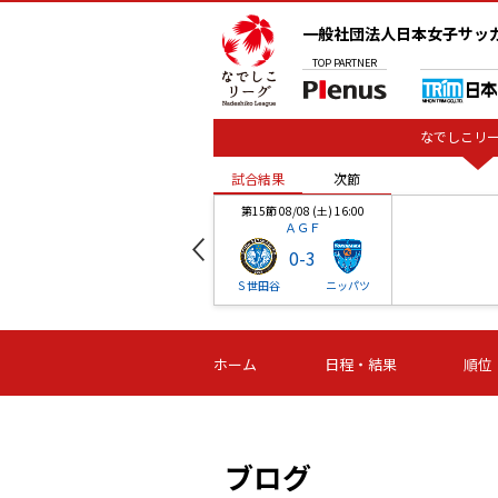
一般社団法人日本女子サッ
TOP
PARTNER
なでしこリー
試合結果
次節
00
第15節 08/08 (土) 16:00
ＡＧＦ
0
-
3
ベル
Ｓ世田谷
ニッパツ
試合結果
次節
00
第16節 09/06 (日) 15:00
第16節 09/05 (土) 15:00
第16節 09/05 (
ホーム
日程・結果
順位
津山
ニッパツ
石人の
-
-
-
体大
湯郷ベル
オルカ
ニッパツ
名古屋
静岡
ブログ