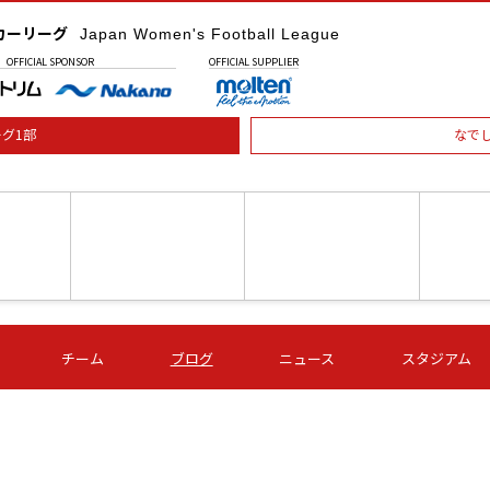
カーリーグ
Japan Women's Football League
OFFICIAL
SPONSOR
OFFICIAL
SUPPLIER
グ1部
なで
土) 15:00
第16節 09/05 (土) 16:00
第16節 09/05 (土) 17:00
第16節 09
チーム
ブログ
ニュース
スタジアム
星
ＡＧＦ
いちご
-
-
愛媛Ｌ
Ｓ世田谷
伊賀ＦＣ
ヴィアマ
Ａハリマ
Ｖ市原Ｌ