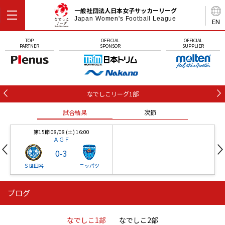
一般社団法人日本女子サッカーリーグ
Japan Women's Football League
EN
TOP
OFFICIAL
OFFICIAL
PARTNER
SPONSOR
SUPPLIER
なでしこリーグ1部
試合結果
次節
第15節 08/08 (土) 16:00
ＡＧＦ
0
-
3
Ｓ世田谷
ニッパツ
ブログ
第16節 09/05 (土) 15:00
第16節 09/05 (土) 15:00
試合結果
次節
ニッパツ
石人の星
-
-
なでしこ1部
なでしこ2部