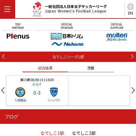
一般社団法人日本女子サッカーリーグ
Japan Women's Football League
EN
TOP
OFFICIAL
OFFICIAL
PARTNER
SPONSOR
SUPPLIER
なでしこリーグ1部
試合結果
次節
第15節 08/08 (土) 16:00
ＡＧＦ
0
-
3
Ｓ世田谷
ニッパツ
ブログ
第16節 09/05 (土) 15:00
第16節 09/05 (土) 15:00
試合結果
次節
ニッパツ
石人の星
-
-
なでしこ1部
なでしこ2部