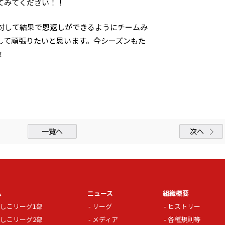
てみてください！！
対して結果で恩返しができるようにチームみ
して頑張りたいと思います。今シーズンもた
！
一覧へ
次へ
ム
ニュース
組織概要
しこリーグ1部
リーグ
ヒストリー
しこリーグ2部
メディア
各種規則等