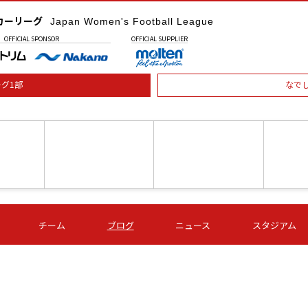
カーリーグ
Japan Women's Football League
OFFICIAL
SPONSOR
OFFICIAL
SUPPLIER
グ1部
なで
土) 15:00
第16節 09/05 (土) 16:00
第16節 09/05 (土) 17:00
第16節 09
チーム
ブログ
ニュース
スタジアム
星
ＡＧＦ
いちご
-
-
愛媛Ｌ
Ｓ世田谷
伊賀ＦＣ
ヴィアマ
Ａハリマ
Ｖ市原Ｌ