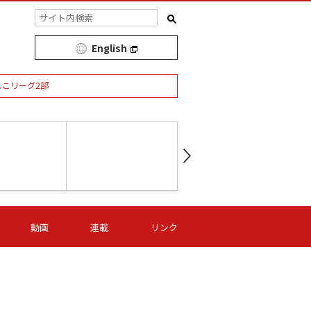
English
しこリーグ2部
第16節 09/05 (土) 15:00
第
ニッパツ
-
ニッパツ
名古屋
/06 (日) 15:00
第16節 09/06 (日) 15:00
第16節 09/05 (土) 15:00
第
動画
連載
リンク
オリプリ
津山
ニッパツ
-
-
-
Ｓ日体大
湯郷ベル
オルカ
ニッパツ
名古屋