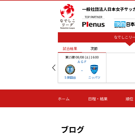
一般社団法人日本女子サッ
TOP
PARTNER
なでしこリー
試合結果
次節
00
第15節 08/08 (土) 16:00
ＡＧＦ
-
ベル
Ｓ世田谷
ニッパツ
試合結果
次節
00
第16節 09/06 (日) 15:00
第16節 09/05 (土) 15:00
第16節 09/05 (
ホーム
日程・結果
順位
津山
ニッパツ
石人の
-
-
-
体大
湯郷ベル
オルカ
ニッパツ
名古屋
静岡
ブログ