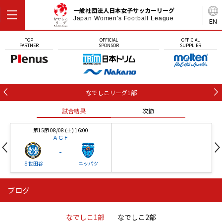
一般社団法人日本女子サッカーリーグ
Japan Women's Football League
EN
TOP
OFFICIAL
OFFICIAL
PARTNER
SPONSOR
SUPPLIER
なでしこリーグ1部
試合結果
次節
第15節 08/08 (土) 16:00
ＡＧＦ
-
Ｓ世田谷
ニッパツ
ブログ
第16節 09/05 (土) 15:00
第16節 09/05 (土) 15:00
試合結果
次節
ニッパツ
石人の星
-
-
なでしこ1部
なでしこ2部