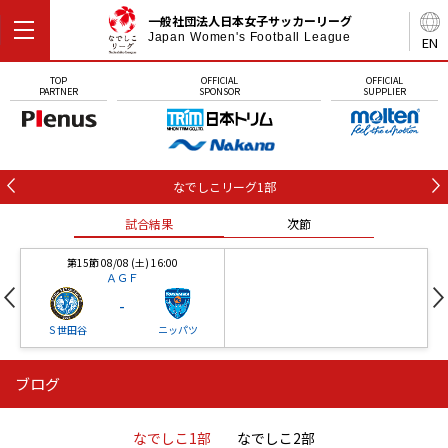
一般社団法人日本女子サッカーリーグ
Japan Women's Football League
EN
TOP
OFFICIAL
OFFICIAL
PARTNER
SPONSOR
SUPPLIER
なでしこリーグ1部
試合結果
次節
第15節 08/08 (土) 16:00
ＡＧＦ
-
Ｓ世田谷
ニッパツ
ブログ
第16節 09/05 (土) 15:00
第16節 09/05 (土) 15:00
試合結果
次節
ニッパツ
石人の星
-
-
なでしこ1部
なでしこ2部