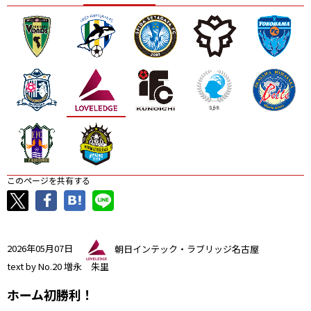
ニッパツ
名古屋
静岡
愛媛Ｌ
このページを共有する
2026年05月07日
朝日インテック・ラブリッジ名古屋
text by No.20 増永 朱里
ホーム初勝利！