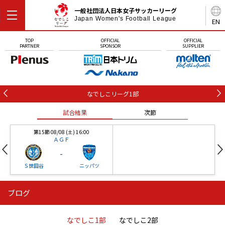
一般社団法人日本女子サッカーリーグ
Japan Women's Football League
EN
TOP
OFFICIAL
OFFICIAL
PARTNER
SPONSOR
SUPPLIER
なでしこリーグ1部
試合結果
次節
第15節 08/08 (土) 16:00
ＡＧＦ
-
Ｓ世田谷
ニッパツ
ブログ
第16節 09/05 (土) 15:00
第16節 09/05 (土) 15:00
試合結果
次節
ニッパツ
石人の星
-
-
なでしこ1部
なでしこ2部