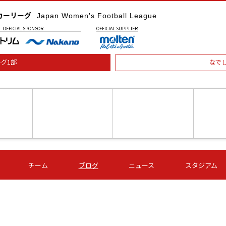
カーリーグ
Japan Women's Football League
OFFICIAL
SPONSOR
OFFICIAL
SUPPLIER
グ1部
なで
土) 15:00
第16節 09/05 (土) 16:00
第16節 09/05 (土) 17:00
第16節 09
チーム
ブログ
ニュース
スタジアム
星
ＡＧＦ
いちご
-
-
愛媛Ｌ
Ｓ世田谷
伊賀ＦＣ
ヴィアマ
Ａハリマ
Ｖ市原Ｌ