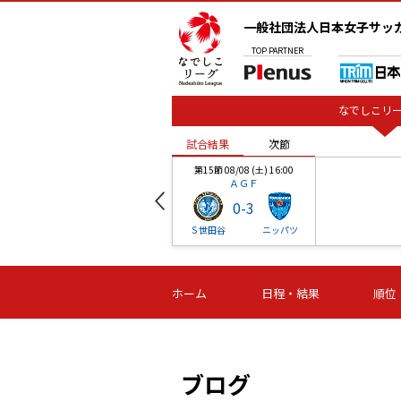
一般社団法人日本女子サッ
TOP
PARTNER
なでしこリー
試合結果
次節
00
第15節 08/08 (土) 16:00
ＡＧＦ
0
-
3
ベル
Ｓ世田谷
ニッパツ
試合結果
次節
00
第16節 09/06 (日) 15:00
第16節 09/05 (土) 15:00
第16節 09/05 (
ホーム
日程・結果
順位
津山
ニッパツ
石人の
-
-
-
体大
湯郷ベル
オルカ
ニッパツ
名古屋
静岡
ブログ