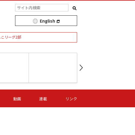
English
しこリーグ2部
第16節 09/05 (土) 15:00
第
ニッパツ
-
ニッパツ
名古屋
/06 (日) 15:00
第16節 09/06 (日) 15:00
第16節 09/05 (土) 15:00
第
動画
連載
リンク
オリプリ
津山
ニッパツ
-
-
-
Ｓ日体大
湯郷ベル
オルカ
ニッパツ
名古屋