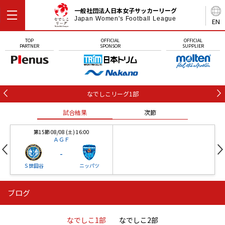
一般社団法人日本女子サッカーリーグ
Japan Women's Football League
EN
TOP
OFFICIAL
OFFICIAL
PARTNER
SPONSOR
SUPPLIER
なでしこリーグ1部
試合結果
次節
第15節 08/08 (土) 16:00
ＡＧＦ
-
Ｓ世田谷
ニッパツ
ブログ
第16節 09/05 (土) 15:00
第16節 09/05 (土) 15:00
試合結果
次節
ニッパツ
石人の星
-
-
なでしこ1部
なでしこ2部