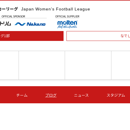
カーリーグ
Japan Women's Football League
OFFICIAL
SPONSOR
OFFICIAL
SUPPLIER
グ1部
なで
土) 15:00
第16節 09/05 (土) 16:00
第16節 09/05 (土) 17:00
第16節 09
チーム
ブログ
ニュース
スタジアム
星
ＡＧＦ
いちご
-
-
愛媛Ｌ
Ｓ世田谷
伊賀ＦＣ
ヴィアマ
Ａハリマ
Ｖ市原Ｌ