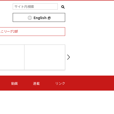
English
しこリーグ2部
第16節 09/05 (土) 15:00
第
ニッパツ
-
ニッパツ
名古屋
/06 (日) 15:00
第16節 09/06 (日) 15:00
第16節 09/05 (土) 15:00
第
動画
連載
リンク
オリプリ
津山
ニッパツ
-
-
-
Ｓ日体大
湯郷ベル
オルカ
ニッパツ
名古屋