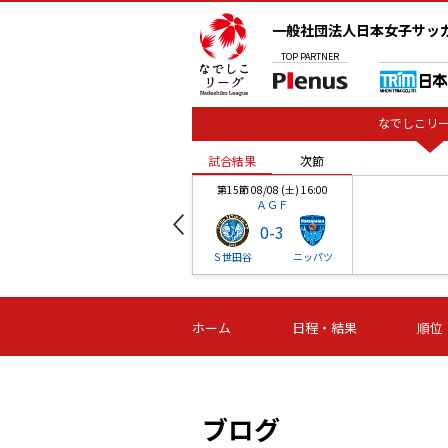
一般社団法人日本女子サッ
TOP
PARTNER
なでしこリー
試合結果
次節
00
第15節 08/08 (土) 16:00
ＡＧＦ
0
-
3
ベル
Ｓ世田谷
ニッパツ
試合結果
次節
00
第16節 09/06 (日) 15:00
第16節 09/05 (土) 15:00
第16節 09/05 (
ホーム
日程・結果
順位
津山
ニッパツ
石人の
-
-
-
体大
湯郷ベル
オルカ
ニッパツ
名古屋
静岡
ブログ