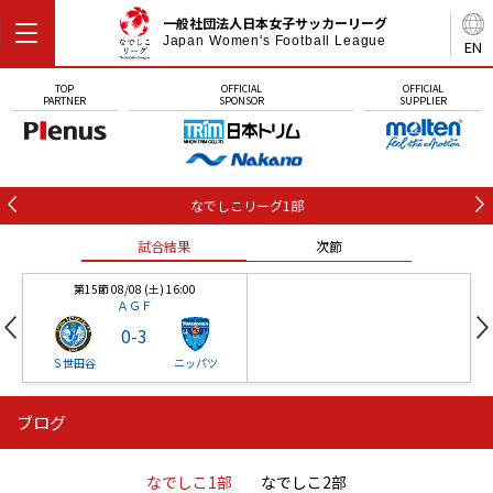
一般社団法人日本女子サッカーリーグ
Japan Women's Football League
EN
TOP
OFFICIAL
OFFICIAL
PARTNER
SPONSOR
SUPPLIER
なでしこリーグ1部
試合結果
次節
第15節 08/08 (土) 16:00
ＡＧＦ
0
-
3
Ｓ世田谷
ニッパツ
ブログ
第16節 09/05 (土) 15:00
第16節 09/05 (土) 15:00
試合結果
次節
ニッパツ
石人の星
-
-
なでしこ1部
なでしこ2部