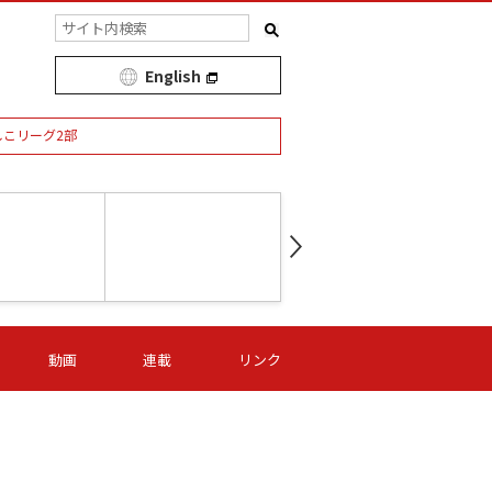
English
しこリーグ2部
第16節 09/05 (土) 15:00
第
ニッパツ
-
ニッパツ
名古屋
/06 (日) 15:00
第16節 09/06 (日) 15:00
第16節 09/05 (土) 15:00
第
動画
連載
リンク
オリプリ
津山
ニッパツ
-
-
-
Ｓ日体大
湯郷ベル
オルカ
ニッパツ
名古屋