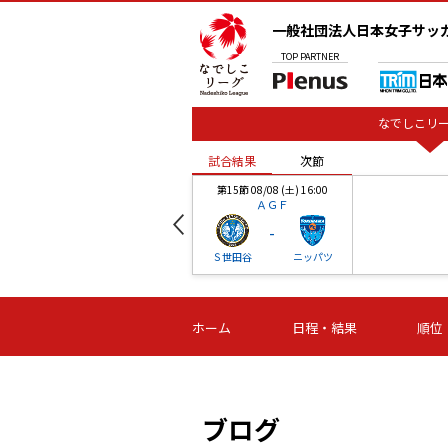
一般社団法人日本女子サッ
TOP
PARTNER
なでしこリー
試合結果
次節
00
第15節 08/08 (土) 16:00
ＡＧＦ
-
ベル
Ｓ世田谷
ニッパツ
試合結果
次節
00
第16節 09/06 (日) 15:00
第16節 09/05 (土) 15:00
第16節 09/05 (
ホーム
日程・結果
順位
津山
ニッパツ
石人の
-
-
-
体大
湯郷ベル
オルカ
ニッパツ
名古屋
静岡
ブログ