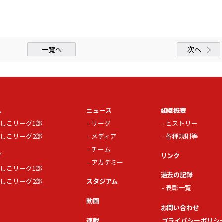
一覧へ
次へ
ム
ニュース
組織概要
しこリーグ1部
リーグ
ヒストリー
しこリーグ2部
メディア
各種規則等
チーム
グ
リンク
アカデミー
しこリーグ1部
過去の記録
しこリーグ2部
スタジアム
表彰一覧
動画
お問い合わせ
連載
プライバシーポリシ