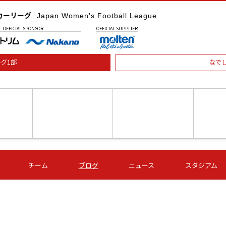
カーリーグ
Japan Women's Football League
OFFICIAL
SPONSOR
OFFICIAL
SUPPLIER
グ1部
なで
土) 15:00
第16節 09/05 (土) 16:00
第16節 09/05 (土) 17:00
第16節 09
チーム
ブログ
ニュース
スタジアム
星
ＡＧＦ
いちご
-
-
愛媛Ｌ
Ｓ世田谷
伊賀ＦＣ
ヴィアマ
Ａハリマ
Ｖ市原Ｌ