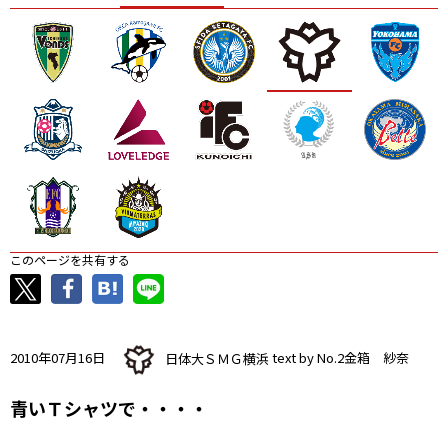
ニッパツ
名古屋
静岡
愛媛Ｌ
このページを共有する
2010年07月16日
日体大ＳＭＧ横浜
text by No.2金箱 紗奈
青いＴシャツで・・・・