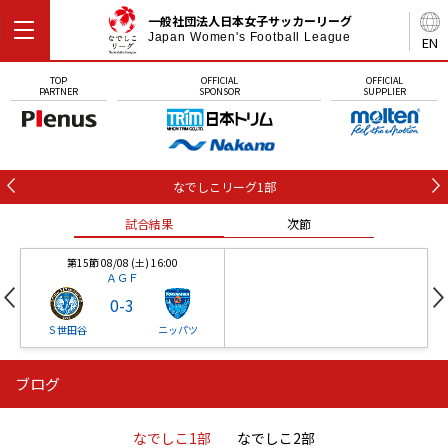
一般社団法人日本女子サッカーリーグ
Japan Women's Football League
EN
TOP
OFFICIAL
OFFICIAL
PARTNER
SPONSOR
SUPPLIER
なでしこリーグ1部
試合結果
次節
第15節 08/08 (土) 16:00
ＡＧＦ
0
-
3
Ｓ世田谷
ニッパツ
ブログ
第16節 09/05 (土) 15:00
第16節 09/05 (土) 15:00
試合結果
次節
ニッパツ
石人の星
-
-
なでしこ1部
なでしこ2部