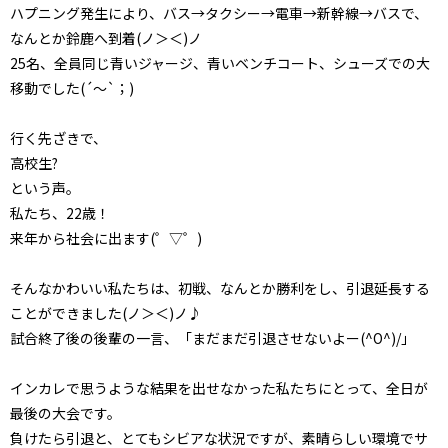
ハプニング発生により、バス→タクシー→電車→新幹線→バスで、
なんとか鈴鹿へ到着(ノ＞＜)ノ
25名、全員同じ青いジャージ、青いベンチコート、シューズでの大
移動でした(´～`；)
行く先ざきで、
高校生?
という声。
私たち、22歳！
来年から社会に出ます(゜▽゜)
そんなかわいい私たちは、初戦、なんとか勝利をし、引退延長する
ことができました(ノ＞＜)ノ♪
試合終了後の後輩の一言、「まだまだ引退させないよー(^O^)/」
インカレで思うような結果を出せなかった私たちにとって、全日が
最後の大会です。
負けたら引退と、とてもシビアな状況ですが、素晴らしい環境でサ