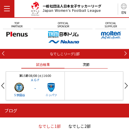
一般社団法人日本女子サッカーリーグ
Japan Women's Football League
EN
TOP
OFFICIAL
OFFICIAL
PARTNER
SPONSOR
SUPPLIER
なでしこリーグ1部
試合結果
次節
第15節 08/08 (土) 16:00
ＡＧＦ
-
Ｓ世田谷
ニッパツ
ブログ
第16節 09/05 (土) 15:00
第16節 09/05 (土) 15:00
試合結果
次節
ニッパツ
石人の星
-
-
なでしこ1部
なでしこ2部