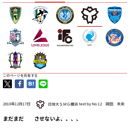
ニッパツ
名古屋
静岡
愛媛Ｌ
このページを共有する
2010年12月17日
日体大ＳＭＧ横浜
text by No.12 岡田 未央
まだまだ させないよ、、、、