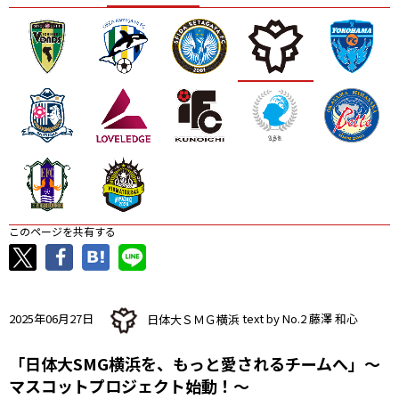
ニッパツ
名古屋
静岡
愛媛Ｌ
このページを共有する
2025年06月27日
日体大ＳＭＧ横浜
text by No.2 藤澤 和心
「日体大SMG横浜を、もっと愛されるチームへ」〜
マスコットプロジェクト始動！〜