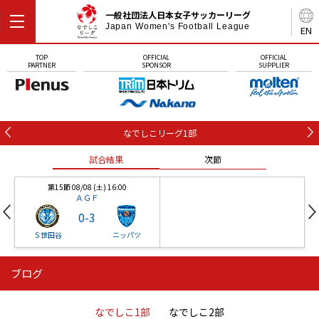
一般社団法人日本女子サッカーリーグ
Japan Women's Football League
EN
TOP
OFFICIAL
OFFICIAL
PARTNER
SPONSOR
SUPPLIER
なでしこリーグ1部
試合結果
次節
第15節 08/08 (土) 16:00
ＡＧＦ
0
-
3
Ｓ世田谷
ニッパツ
ブログ
第16節 09/05 (土) 15:00
第16節 09/05 (土) 15:00
試合結果
次節
ニッパツ
石人の星
-
-
なでしこ1部
なでしこ2部