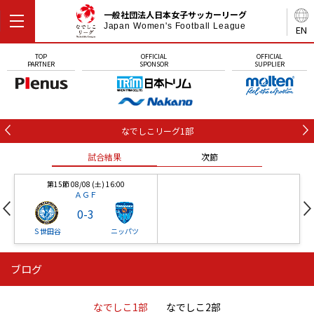
一般社団法人日本女子サッカーリーグ
Japan Women's Football League
EN
TOP
OFFICIAL
OFFICIAL
PARTNER
SPONSOR
SUPPLIER
なでしこリーグ1部
試合結果
次節
第15節 08/08 (土) 16:00
ＡＧＦ
0
-
3
Ｓ世田谷
ニッパツ
ブログ
第16節 09/05 (土) 15:00
第16節 09/05 (土) 15:00
試合結果
次節
ニッパツ
石人の星
-
-
なでしこ1部
なでしこ2部