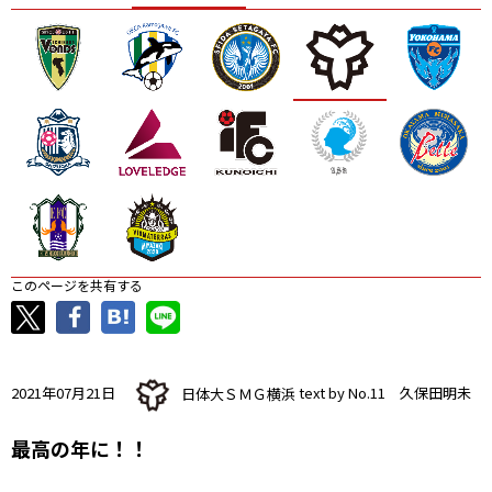
ニッパツ
名古屋
静岡
愛媛Ｌ
このページを共有する
2021年07月21日
日体大ＳＭＧ横浜
text by No.11 久保田明未
最高の年に！！