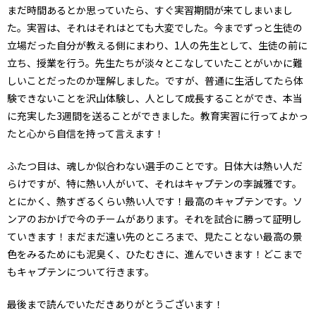
まだ時間あるとか思っていたら、すぐ実習期間が来てしまいまし
た。実習は、それはそれはとても大変でした。今までずっと生徒の
立場だった自分が教える側にまわり、1人の先生として、生徒の前に
立ち、授業を行う。先生たちが淡々とこなしていたことがいかに難
しいことだったのか理解しました。ですが、普通に生活してたら体
験できないことを沢山体験し、人として成長することができ、本当
に充実した3週間を送ることができました。教育実習に行ってよかっ
たと心から自信を持って言えます！
ふたつ目は、魂しか似合わない選手のことです。日体大は熱い人だ
らけですが、特に熱い人がいて、それはキャプテンの李誠雅です。
とにかく、熱すぎるくらい熱い人です！最高のキャプテンです。ソ
ンアのおかげで今のチームがあります。それを試合に勝って証明し
ていきます！まだまだ遠い先のところまで、見たことない最高の景
色をみるためにも泥臭く、ひたむきに、進んでいきます！どこまで
もキャプテンについて行きます。
最後まで読んでいただきありがとうございます！